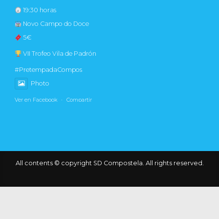
19:30 horas
Novo Campo do Doce
5€
VII Trofeo Vila de Padrón
#PretempadaCompos
Photo
Ver en Facebook
·
Compartir
SD Compostela
1 day ago
🩵
Toxo Telecom
All contents © copyright SD Compostela. All rights reserved.
Recorda, se eres abonado do Compos e contratas a tarifa de
Fibra e Móbil de
#toxo
, devolveránseche as cotas ata o importe
total do abono
Tamén gozarás dun 10% de desconto nas cotas ata final de