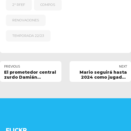
2ª RFEF
COMPOS
RENOVACIONES
TEMPORADA 22/23
PREVIOUS
NEXT
El prometedor central
Mario seguirá hasta
zurdo Damián
2024 como jugador
Canedo, tercera
del primer equipo
incorporación de la SD
Compostela
FLICKR