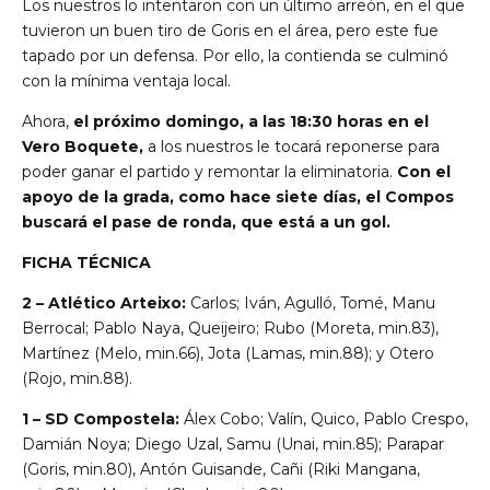
Los nuestros lo intentaron con un último arreón, en el que
tuvieron un buen tiro de Goris en el área, pero este fue
tapado por un defensa. Por ello, la contienda se culminó
con la mínima ventaja local.
Ahora,
el próximo domingo, a las 18:30 horas en el
Vero Boquete,
a los nuestros le tocará reponerse para
poder ganar el partido y remontar la eliminatoria.
Con el
apoyo de la grada,
como hace siete días
, el Compos
buscará el pase de ronda, que está a un gol.
FICHA TÉCNICA
2 – Atlético Arteixo:
Carlos; Iván, Agulló, Tomé, Manu
Berrocal; Pablo Naya, Queijeiro; Rubo (Moreta, min.83),
Martínez (Melo, min.66), Jota (Lamas, min.88); y Otero
(Rojo, min.88).
1 – SD Compostela:
Álex Cobo; Valín, Quico, Pablo Crespo,
Damián Noya; Diego Uzal, Samu (Unai, min.85); Parapar
(Goris, min.80), Antón Guisande, Cañi (Riki Mangana,