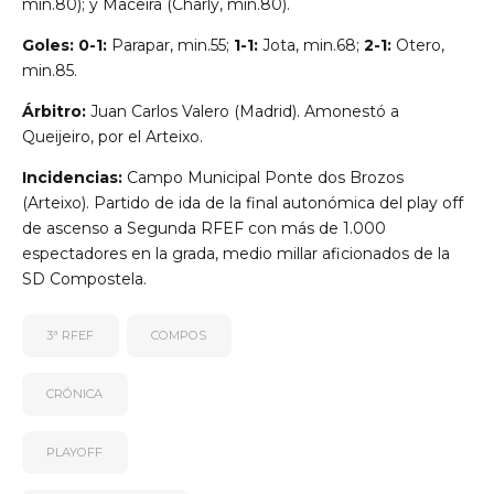
min.80); y Maceira (Charly, min.80).
Goles: 0-1:
Parapar, min.55;
1-1:
Jota, min.68;
2-1:
Otero,
min.85.
Árbitro:
Juan Carlos Valero (Madrid). Amonestó a
Queijeiro, por el Arteixo.
Incidencias:
Campo Municipal Ponte dos Brozos
(Arteixo). Partido de ida de la final autonómica del play off
de ascenso a Segunda RFEF con más de 1.000
espectadores en la grada, medio millar aficionados de la
SD Compostela.
3ª RFEF
COMPOS
CRÓNICA
PLAYOFF