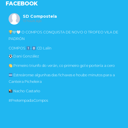
FACEBOOK
SD Compostela
13 hours ago
🩵
O COMPOS CONQUISTA DE NOVO O TROFEO VILA DE
PADRÓN
COMPOS
-
CD Lalín
Dani González
Primeiro triunfo do verán, co primeiro gol e portería a cero
Estreáronse algunhas das fichaxes e houbo minutos para a
Canteira Picheleira
Nacho Castaño
#PretempadaCompos
Photo
Ver en Facebook
·
Compartir