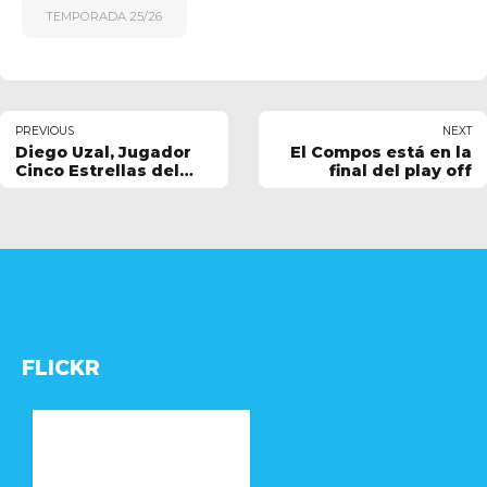
TEMPORADA 25/26
PREVIOUS
NEXT
Diego Uzal, Jugador
El Compos está en la
Cinco Estrellas del
final del play off
Compos en la
Temporada 25/26
FLICKR